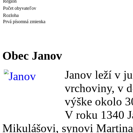
Región
Počet obyvateľov
Rozloha
Prvá písomná zmienka
Obec Janov
Janov leží v j
vrchoviny, v 
výške okolo 3
V roku 1340 J
Mikulášovi, synovi Martina