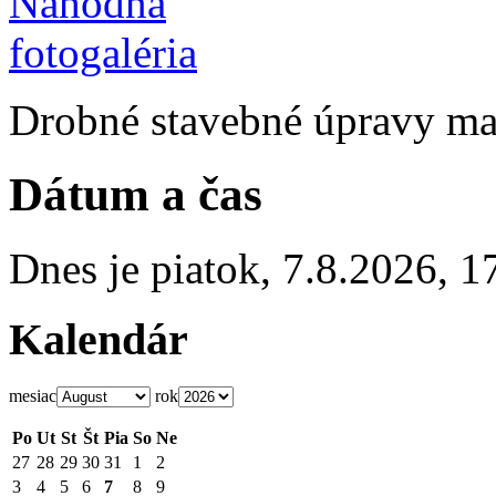
Drobné stavebné úpravy mat
Dátum a čas
Dnes je
piatok
,
7.8.2026
,
1
Kalendár
mesiac
rok
Po
Ut
St
Št
Pia
So
Ne
27
28
29
30
31
1
2
3
4
5
6
7
8
9