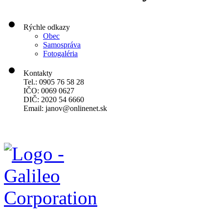
Rýchle odkazy
Obec
Samospráva
Fotogaléria
Kontakty
Tel.: 0905 76 58 28
IČO: 0069 0627
DIČ: 2020 54 6660
Email:
janov@onlinenet.sk