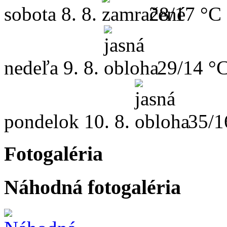
sobota
8. 8.
28/17 °C
nedeľa
9. 8.
29/14 °
pondelok
10. 8.
35/1
Fotogaléria
Náhodná fotogaléria