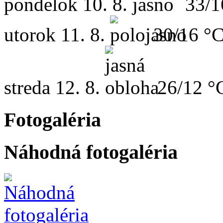
pondelok
10. 8.
33/1
utorok
11. 8.
30/16 °
streda
12. 8.
26/12 °
Fotogaléria
Náhodná fotogaléria