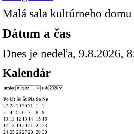
Malá sala kultúrneho domu
Dátum a čas
Dnes je
nedeľa
,
9.8.2026
,
8
Kalendár
mesiac
rok
Po
Ut
St
Št
Pia
So
Ne
27
28
29
30
31
1
2
3
4
5
6
7
8
9
10
11
12
13
14
15
16
17
18
19
20
21
22
23
24
25
26
27
28
29
30