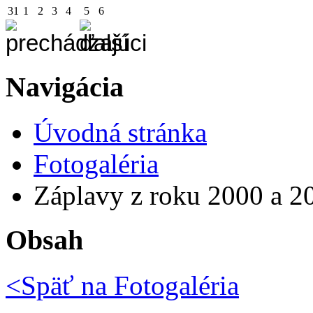
31
1
2
3
4
5
6
Navigácia
Úvodná stránka
Fotogaléria
Záplavy z roku 2000 a 2
Obsah
<Späť na
Fotogaléria