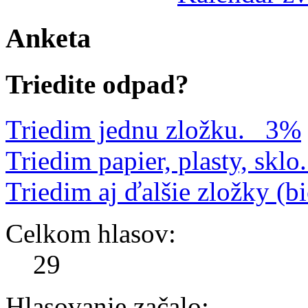
Anketa
Triedite odpad?
Triedim jednu zložku.
3%
Triedim papier, plasty, sklo.
Triedim aj ďalšie zložky (b
Celkom hlasov:
29
Hlasovanie začalo: