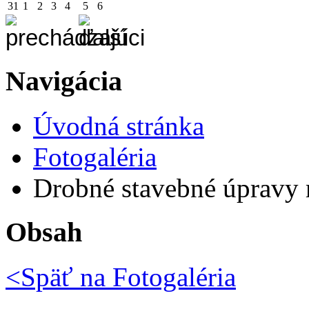
31
1
2
3
4
5
6
Navigácia
Úvodná stránka
Fotogaléria
Drobné stavebné úpravy m
Obsah
<Späť na
Fotogaléria