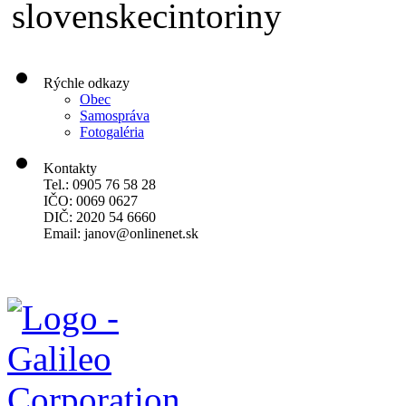
Rýchle odkazy
Obec
Samospráva
Fotogaléria
Kontakty
Tel.: 0905 76 58 28
IČO: 0069 0627
DIČ: 2020 54 6660
Email:
janov@onlinenet.sk