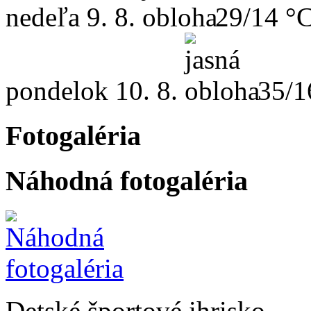
nedeľa
9. 8.
29/14 °
pondelok
10. 8.
35/1
Fotogaléria
Náhodná fotogaléria
Detské športové ihrisko