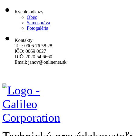
Rýchle odkazy
Obec
Samospráva
Fotogaléria
Kontakty
Tel.: 0905 76 58 28
IČO: 0069 0627
DIČ: 2020 54 6660
Email:
janov@onlinenet.sk