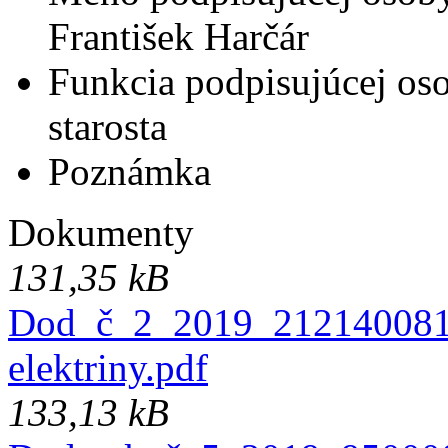
František Harčár
Funkcia podpisujúcej os
starosta
Poznámka
Dokumenty
131,35 kB
Dod_č_2_2019_212140081_
elektriny.pdf
133,13 kB