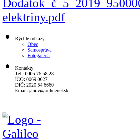
Dodatok_č_5_2019_950000
elektriny.pdf
Rýchle odkazy
Obec
Samospráva
Fotogaléria
Kontakty
Tel.: 0905 76 58 28
IČO: 0069 0627
DIČ: 2020 54 6660
Email:
janov@onlinenet.sk