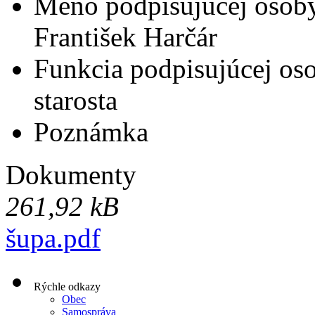
Meno podpisujúcej osob
František Harčár
Funkcia podpisujúcej os
starosta
Poznámka
Dokumenty
261,92 kB
šupa.pdf
Rýchle odkazy
Obec
Samospráva