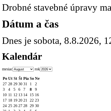
Drobné stavebné úpravy mat
Dátum a čas
Dnes je
sobota
,
8.8.2026
,
1
Kalendár
mesiac
rok
Po
Ut
St
Št
Pia
So
Ne
27
28
29
30
31
1
2
3
4
5
6
7
8
9
10
11
12
13
14
15
16
17
18
19
20
21
22
23
24
25
26
27
28
29
30