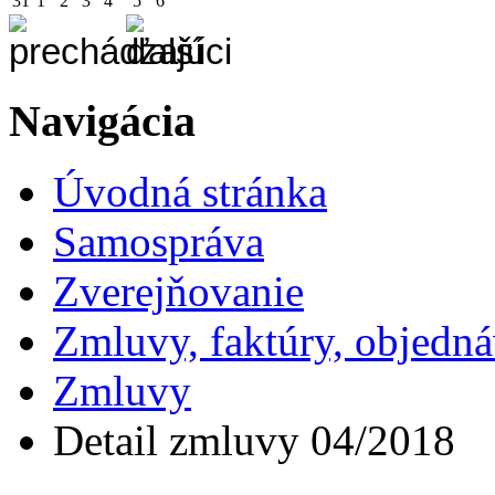
31
1
2
3
4
5
6
Navigácia
Úvodná stránka
Samospráva
Zverejňovanie
Zmluvy, faktúry, objedn
Zmluvy
Detail zmluvy 04/2018