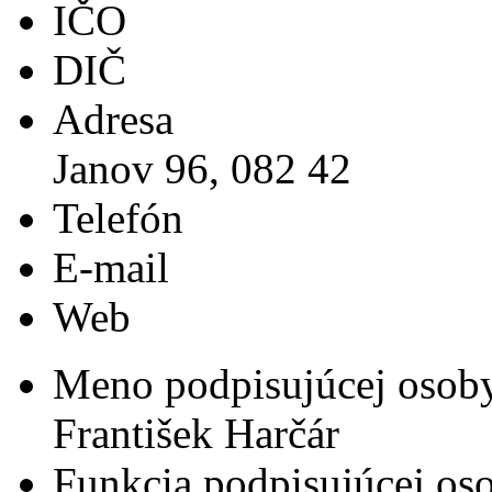
IČO
DIČ
Adresa
Janov 96, 082 42
Telefón
E-mail
Web
Meno podpisujúcej osob
František Harčár
Funkcia podpisujúcej os